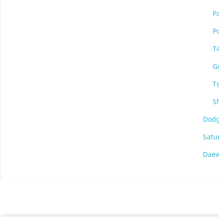
P
P
T4
Go
T
S
Dod
Satu
Dae