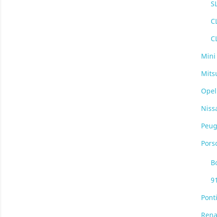
S
C
C
Mini
Mits
Opel
Niss
Peug
Pors
B
9
Pont
Rena