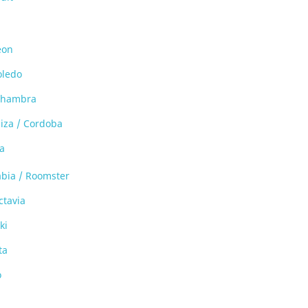
eon
oledo
lhambra
biza / Cordoba
a
abia / Roomster
ctavia
ki
ta
o