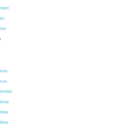
rolet
oen
sler
a
esta
ocus
ondeo
alaxy
-Max
-Max