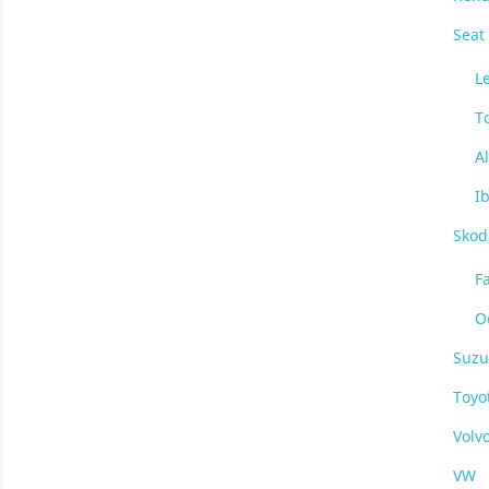
Seat
L
T
A
I
Skod
F
O
Suzu
Toyo
Volv
VW