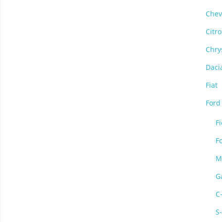
Chev
Citr
Chry
Daci
Fiat
Ford
Fi
F
M
G
C
S