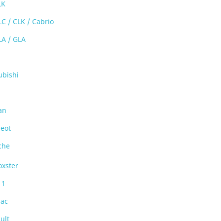
LK
LC / CLK / Cabrio
LA / GLA
ubishi
an
eot
che
oxster
11
iac
ult