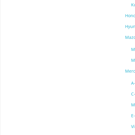
K
Hon
Hyun
Maz
M
M
Merc
A
C
M
E
Vi