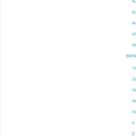
A
A
A
A
A
BM
1
2
3
4
5
X
Z