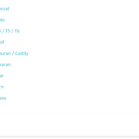
assat
olo
 / T5 / T6
lf
ouran / Caddy
haran
ge
rn
woo