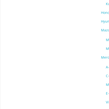
K
Hon
Hyun
Maz
M
M
Merc
A
C
M
E
Vi