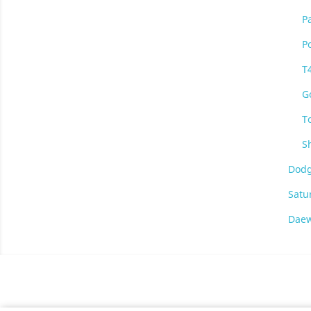
P
P
T4
Go
T
S
Dod
Satu
Dae