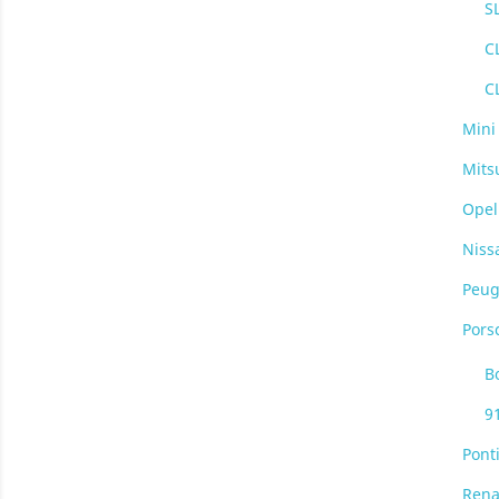
S
C
C
Mini
Mits
Opel
Niss
Peug
Pors
B
9
Pont
Rena