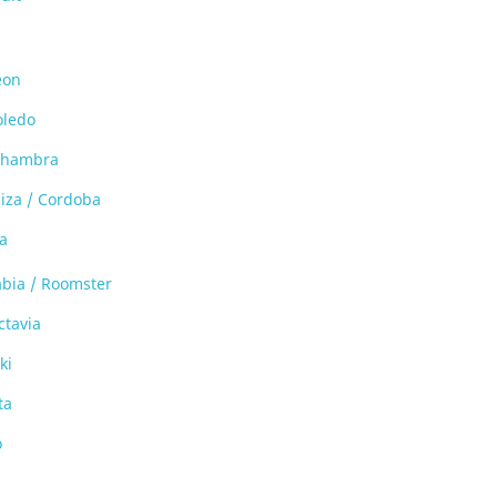
eon
oledo
lhambra
biza / Cordoba
a
abia / Roomster
ctavia
ki
ta
o