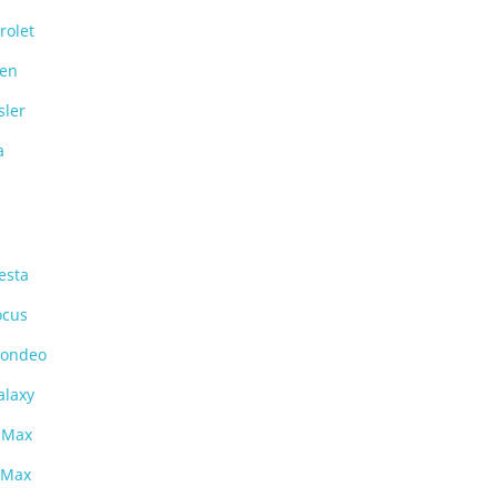
rolet
oen
sler
a
esta
ocus
ondeo
alaxy
-Max
-Max