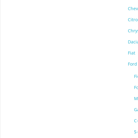
Chev
Citr
Chry
Daci
Fiat
Ford
Fi
F
M
G
C
S