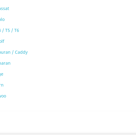
assat
olo
 / T5 / T6
lf
ouran / Caddy
haran
ge
rn
woo