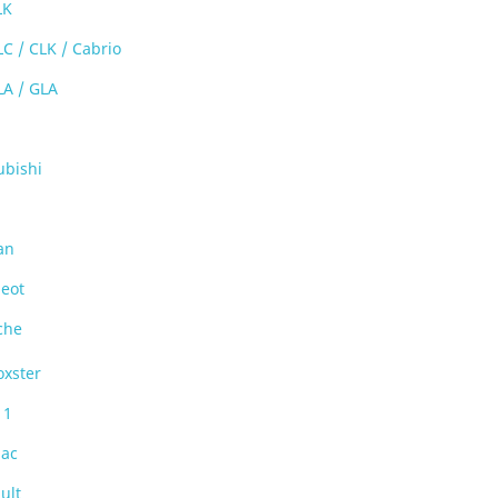
LK
LC / CLK / Cabrio
LA / GLA
ubishi
an
eot
che
oxster
11
iac
ult