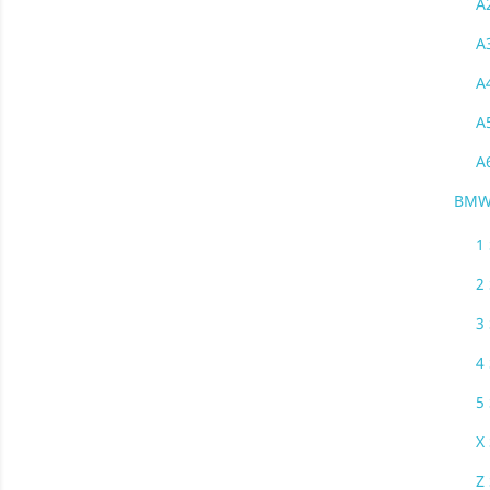
A
A
A
A
A
BM
1 
2 
3 
4 
5 
X 
Z 