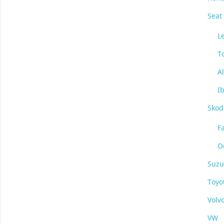
Seat
L
T
A
I
Skod
F
O
Suzu
Toyo
Volv
VW