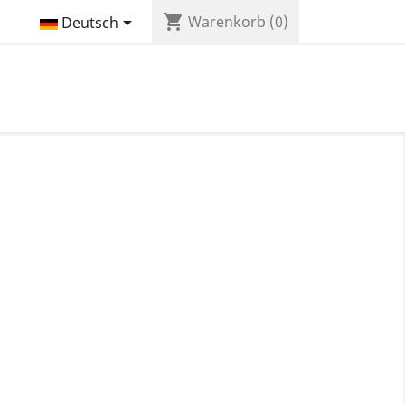
shopping_cart

Warenkorb
(0)
Deutsch