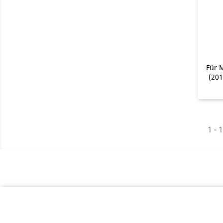
Für 
(201
1 - 