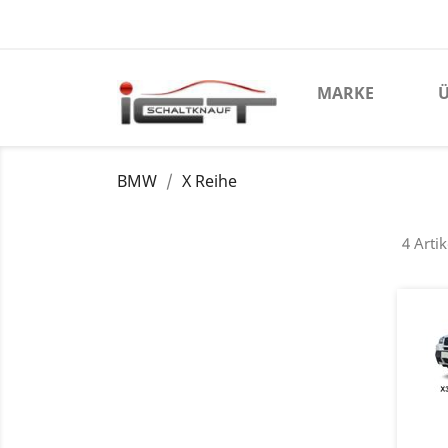
MARKE
Ü
BMW
X Reihe
4 Arti