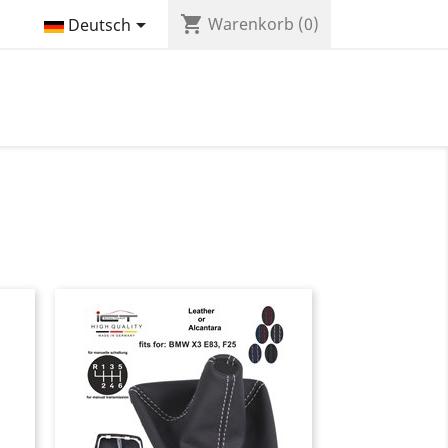
shopping_cart

Warenkorb
(0)
Deutsch