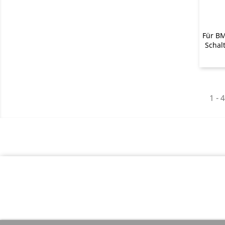
Für BM
Schal
1 - 