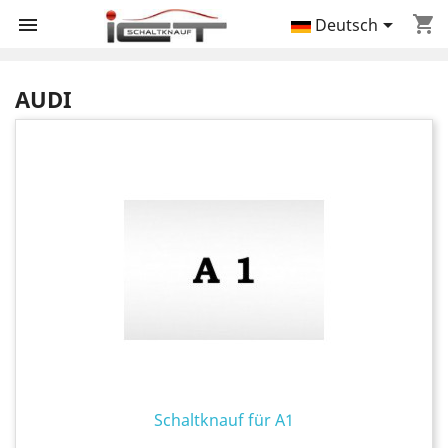
shopping_cart


Deutsch
AUDI
Schaltknauf für A1