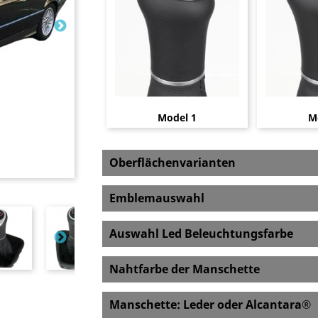
Model 1
M
Oberflächenvarianten
Emblemauswahl
Auswahl Led Beleuchtungsfarbe
Nahtfarbe der Manschette
Manschette: Leder oder Alcantara®