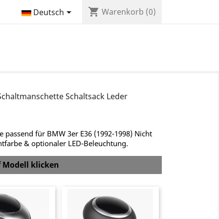
shopping_cart

Warenkorb
(0)
Deutsch
Schaltmanschette Schaltsack Leder
te passend für BMW 3er E36 (1992-1998) Nicht
htfarbe & optionaler LED-Beleuchtung.
f Modell klicken