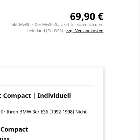
69,90 €
inkl. MwSt. – Der MwSt.-Satz richtet sich nach dem
Lieferland (EU-OSS)
zzgl. Versandkosten
 Compact | Individuell
für Ihren BMW 3er E36 (1992-1998) Nicht
t Compact
uring