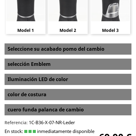
Model 1
Model 2
Model 3
Seleccione su acabado pomo del cambio
selección Emblem
Iluminación LED de color
color de costura
cuero funda palanca de cambio
1C-B36-X-07-NR-Leder
Referencia:
En stock:
inmediatamente disponible