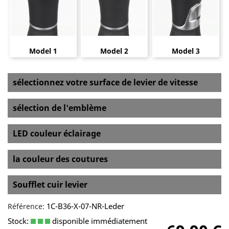
Model 1
Model 2
Model 3
sélectionnez votre surface de levier de vitesse
sélection de l'emblème
LED couleur éclairage
la couleur des coutures
Soufflet cuir levier
1C-B36-X-07-NR-Leder
Référence:
Stock:
disponible immédiatement