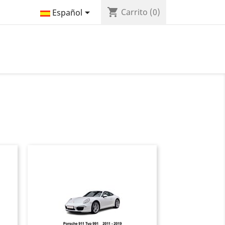
shopping_cart

Carrito
(0)
Español