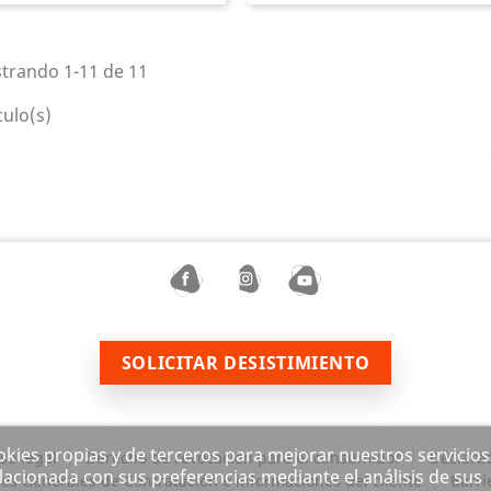
trando 1-11 de 11
culo(s)
SOLICITAR DESISTIMIENTO
ookies propias y de terceros para mejorar nuestros servicios
so legal
Derecho de revocación para el consumidor
Declarac
lacionada con sus preferencias mediante el análisis de sus
es Generales de Contratación e informaciones del cliente
Barri