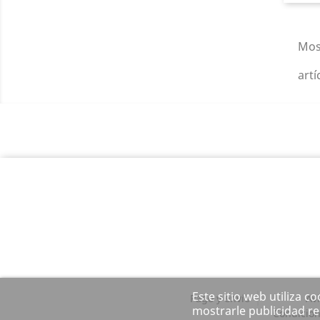
Mos
artí
Este sitio web utiliza c
Pago y envío
Avi
mostrarle publicidad re
Condicion