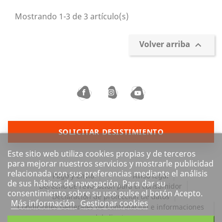
Mostrando 1-3 de 3 artículo(s)
Volver arriba

SOLICITAR DESISTIMIENTO
Este sitio web utiliza cookies propias y de terceros
para mejorar nuestros servicios y mostrarle publicidad
relacionada con sus preferencias mediante el análisis
Pago y envío
Aviso legal
de sus hábitos de navegación. Para dar su
Derecho de revocación para el consumidor
consentimiento sobre su uso pulse el botón Acepto.
Declaración de protección de datos
Más información
Gestionar cookies
Condiciones Generales de Contratación e informaciones
del cliente