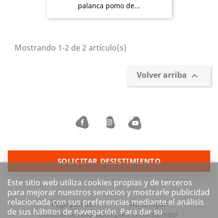
palanca pomo de...
Mostrando 1-2 de 2 artículo(s)
Volver arriba

SOLICITAR DESISTIMIENTO
Este sitio web utiliza cookies propias y de terceros
para mejorar nuestros servicios y mostrarle publicidad
relacionada con sus preferencias mediante el análisis
Pago y envío
Aviso legal
de sus hábitos de navegación. Para dar su
Derecho de revocación para el consumidor