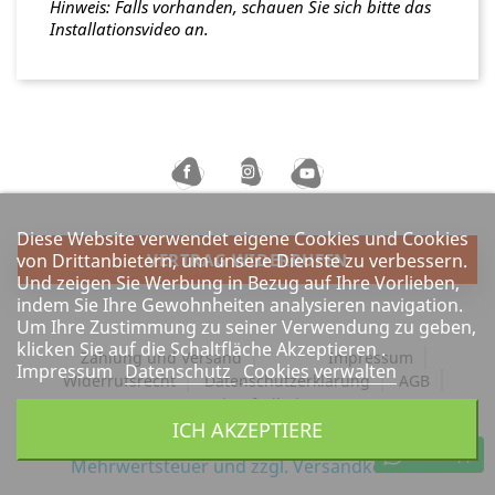
Hinweis: Falls vorhanden, schauen Sie sich bitte das
Installationsvideo an.
Diese Website verwendet eigene Cookies und Cookies
von Drittanbietern, um unsere Dienste zu verbessern.
VERTRAG WIDERRUFEN
Und zeigen Sie Werbung in Bezug auf Ihre Vorlieben,
indem Sie Ihre Gewohnheiten analysieren navigation.
Um Ihre Zustimmung zu seiner Verwendung zu geben,
klicken Sie auf die Schaltfläche Akzeptieren .
Zahlung und Versand
Impressum
Impressum
Datenschutz
Cookies verwalten
Widerrufsrecht
Datenschutzerklärung
AGB
Barrierefreiheit
ICH AKZEPTIERE
Alle Preise verstehen sich inkl. gesetzlicher
WhatsApp
Mehrwertsteuer und
zzgl. Versandkosten.