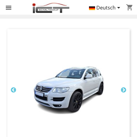
shopping_cart


Deutsch