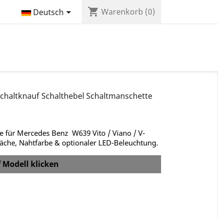
shopping_cart

Warenkorb
(0)
Deutsch
Schaltknauf Schalthebel Schaltmanschette
te für Mercedes Benz W639 Vito / Viano / V-
läche, Nahtfarbe & optionaler LED-Beleuchtung.
f Modell klicken