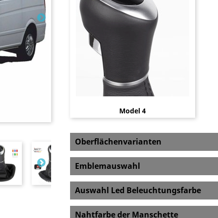
Model 4
Oberflächenvarianten
Emblemauswahl
Auswahl Led Beleuchtungsfarbe
Nahtfarbe der Manschette