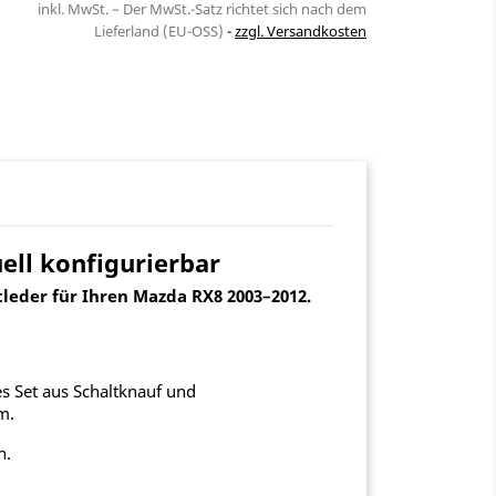
inkl. MwSt. – Der MwSt.-Satz richtet sich nach dem
Lieferland (EU-OSS)
zzgl. Versandkosten
ell konfigurierbar
leder für Ihren Mazda RX8 2003–2012.
es Set aus Schaltknauf und
m.
n.