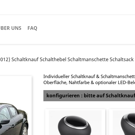
BER UNS
FAQ
012) Schaltknauf Schalthebel Schaltmanschette Schaltsack
Individueller Schaltknauf & Schaltmanschet
Oberfläche, Nahtfarbe & optionaler LED-Be
konfigurieren : bitte auf Schaltknau