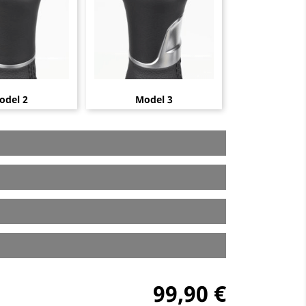
odel 2
Model 3
99,90 €