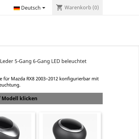
shopping_cart

Warenkorb
(0)
Deutsch
 Leder 5-Gang 6-Gang LED beleuchtet
te für Mazda RX8 2003–2012 konfigurierbar mit
leuchtung.
f Modell klicken