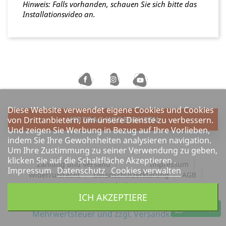
Hinweis: Falls vorhanden, schauen Sie sich bitte das
Installationsvideo an.
Diese Website verwendet eigene Cookies und Cookies
VERTRAG WIDERRUFEN
von Drittanbietern, um unsere Dienste zu verbessern.
Und zeigen Sie Werbung in Bezug auf Ihre Vorlieben,
indem Sie Ihre Gewohnheiten analysieren navigation.
Um Ihre Zustimmung zu seiner Verwendung zu geben,
klicken Sie auf die Schaltfläche Akzeptieren .
Zahlung und Versand
Impressum
Impressum
Datenschutz
Cookies verwalten
Widerrufsrecht
Datenschutzerklärung
AGB
Barrierefreiheit
ICH AKZEPTIERE
Alle Preise verstehen sich inkl. gesetzlicher
WhatsApp
Mehrwertsteuer und
zzgl. Versandkosten.