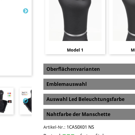
Model 1
M
Oberflächenvarianten
Emblemauswahl
Auswahl Led Beleuchtungsfarbe
Nahtfarbe der Manschette
1CA50X01 NS
Artikel-Nr.: