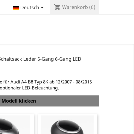
shopping_cart

Warenkorb
(0)
Deutsch
 Schaltsack Leder 5-Gang 6-Gang LED
e für Audi A4 B8 Typ 8K ab 12/2007 - 08/2015
 optionaler LED-Beleuchtung.
f Modell klicken