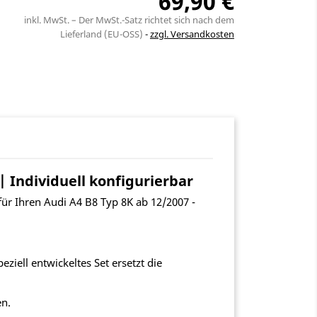
69,90 €
inkl. MwSt. – Der MwSt.-Satz richtet sich nach dem
Lieferland (EU-OSS)
zzgl. Versandkosten
| Individuell konfigurierbar
ür Ihren Audi A4 B8 Typ 8K ab 12/2007 -
ziell entwickeltes Set ersetzt die
en.