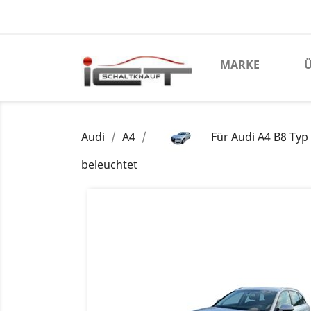
MARKE
Ü
Audi
A4
Für Audi A4 B8 Typ
beleuchtet