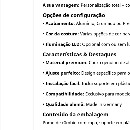
A sua vantagem:
Personalização total – c
Opções de configuração
•
Acabamento:
Alumínio, Cromado ou Pre
•
Cor da costura:
Várias opções de cor par
•
Iluminação LED:
Opcional com ou sem lu
Características & Destaques
•
Material premium:
Couro genuíno de a
•
Ajuste perfeito:
Design específico para o
•
Instalação fácil:
Inclui suporte em plásti
•
Compatibilidade:
Exclusivo para model
•
Qualidade alemã:
Made in Germany
Conteúdo da embalagem
Pomo de câmbio com capa, suporte em plás