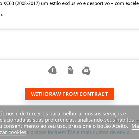
vo XC60 (2008-2017) um estilo exclusivo e desportivo – com excele
o.
WITHDRAW FROM CONTRACT
róprios e de terceiros para melhorar nossos serviços e
elacionada às suas preferências, analisando seus hábitos
ho
Revogação certa para os consumidores
Proteção de dado
u consentimento ao seu uso, pressione o botão Aceito.
Ma
zar cookies
Todos os preços incluem IVA e
mais custos de envio.