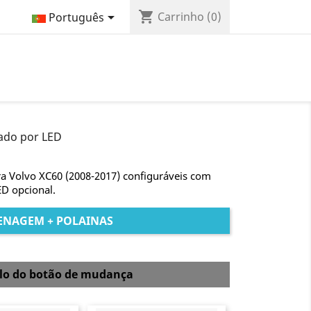
shopping_cart

Carrinho
(0)
Português
ado por LED
a Volvo XC60 (2008-2017) configuráveis com
ED opcional.
ENAGEM + POLAINAS
elo do botão de mudança