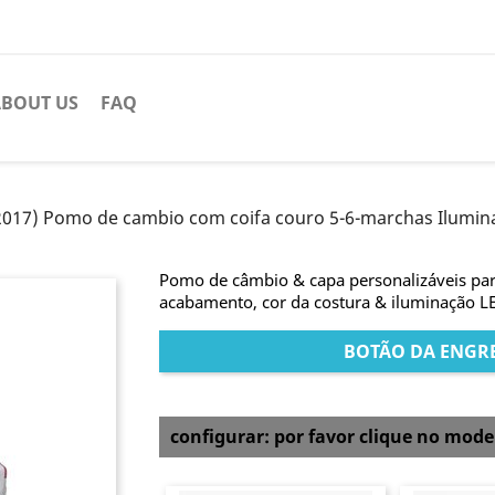
BOUT US
FAQ
2017) Pomo de cambio com coifa couro 5-6-marchas Ilumin
Pomo de câmbio & capa personalizáveis par
acabamento, cor da costura & iluminação L
BOTÃO DA ENGR
configurar: por favor clique no mod