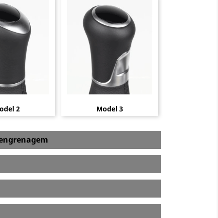
odel 2
Model 3
a engrenagem