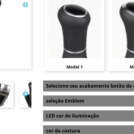
Model 1
M
Selecione seu acabamento botão d
seleção Emblem
LED cor de iluminação
cor da costura