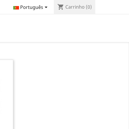
shopping_cart

Carrinho
(0)
Português