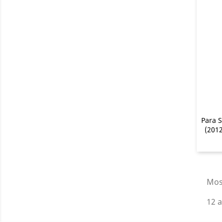
Para S
(201
Mos
12 a