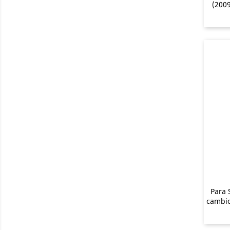
(200
Para 
cambio