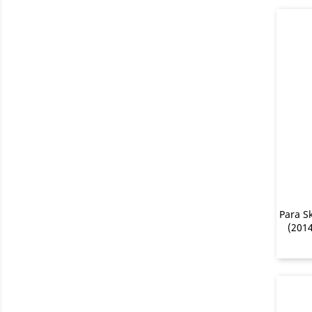
Para S
(201