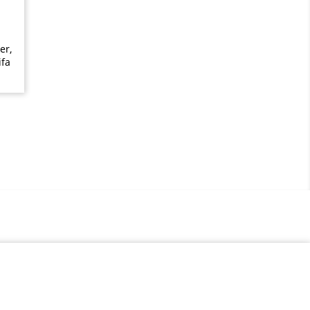
er,
ifa