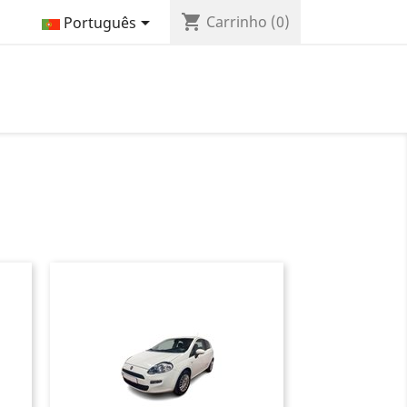
shopping_cart

Carrinho
(0)
Português