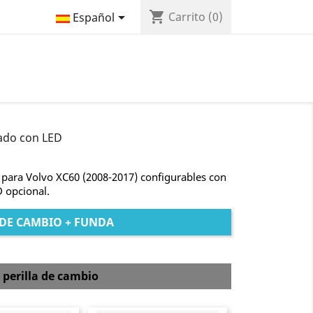
shopping_cart

Carrito
(0)
Español
nado con LED
para Volvo XC60 (2008-2017) configurables con
D opcional.
DE CAMBIO + FUNDA
 perilla de cambio