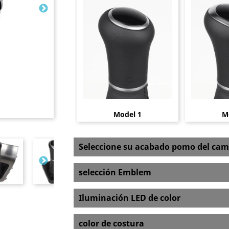
Model 1
M
Seleccione su acabado pomo del cam
selección Emblem
Iluminación LED de color
color de costura