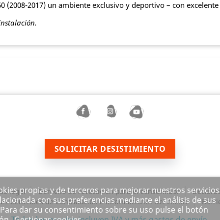
C60 (2008-2017) un ambiente exclusivo y deportivo – con excelent
instalación.
SOLICITAR DESISTIMIENTO
ookies propias y de terceros para mejorar nuestros servicios
so legal
Derecho de revocación para el consumidor
Declarac
lacionada con sus preferencias mediante el análisis de sus
es Generales de Contratación e informaciones del cliente
Barri
 Para dar su consentimiento sobre su uso pulse el botón
ión
Gestionar cookies
Todos los precios incluyen IVA y
más gastos de envío.