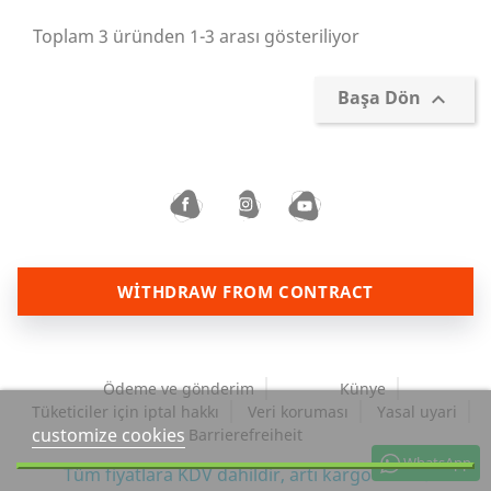
Toplam 3 üründen 1-3 arası gösteriliyor
Başa Dön

WITHDRAW FROM CONTRACT
Ödeme ve gönderim
Künye
Tüketiciler için iptal hakkı
Veri koruması
Yasal uyari
customize cookies
Barrierefreiheit
WhatsApp
Tüm fiyatlara KDV dahildir,
artı kargo ücreti.