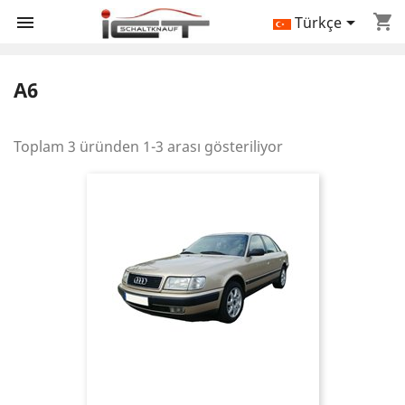
shopping_cart


Türkçe
A6
Toplam 3 üründen 1-3 arası gösteriliyor