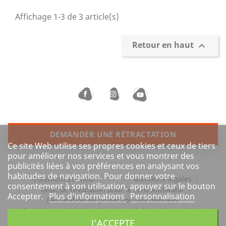
Affichage 1-3 de 3 article(s)
Retour en haut

DEMANDER UNE RÉTRACTATION
Ce site Web utilise ses propres cookies et ceux de tiers
pour améliorer nos services et vous montrer des
publicités liées à vos préférences en analysant vos
habitudes de navigation. Pour donner votre
Paiement et envoi
Mentions légales
consentement à son utilisation, appuyez sur le bouton
Droit de révocation pour le consommateur
Accepter.
Plus d'informations
Personnalisation
Déclaration de protection des données
Conditions générales de vente et informations clients
Barrierefreiheit
J'ACCEPTE