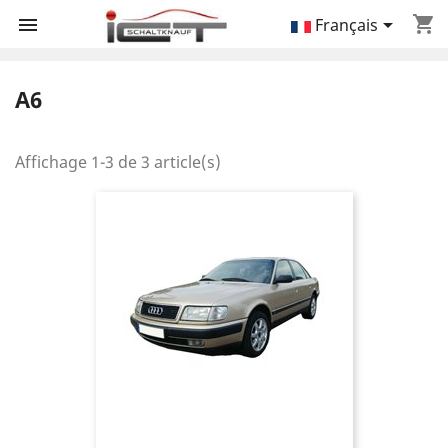
shopping_cart


Français
A6
Affichage 1-3 de 3 article(s)