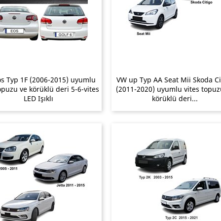
s Typ 1F (2006-2015) uyumlu
VW up Typ AA Seat Mii Skoda Ci
opuzu ve körüklü deri 5-6-vites
(2011-2020) uyumlu vites topuz
LED Işıklı
körüklü deri...