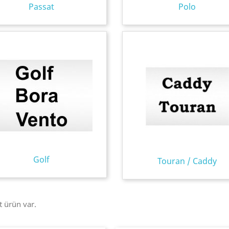
Passat
Polo
Golf
Touran / Caddy
t ürün var.