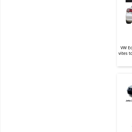
VW Eo
vites t