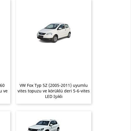
G60
VW Fox Typ 5Z (2005-2011) uyumlu
u ve
vites topuzu ve körüklü deri 5-6-vites
LED Işıklı