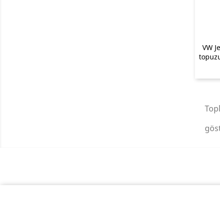
VW Je
topuzu
Top
göst