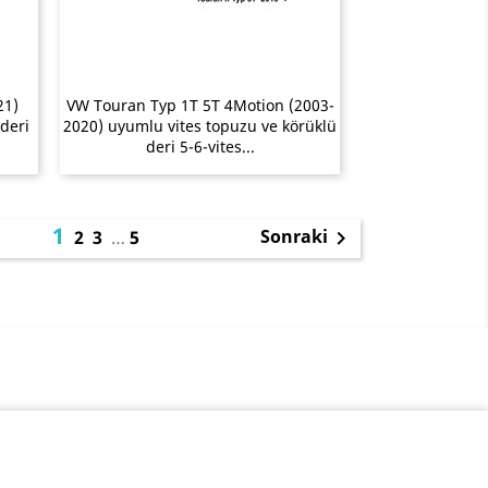
21)
VW Touran Typ 1T 5T 4Motion (2003-
deri
2020) uyumlu vites topuzu ve körüklü
deri 5-6-vites...
1
Sonraki
2
3
…
5
