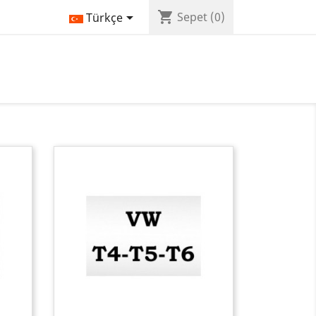
shopping_cart

Sepet
(0)
Türkçe