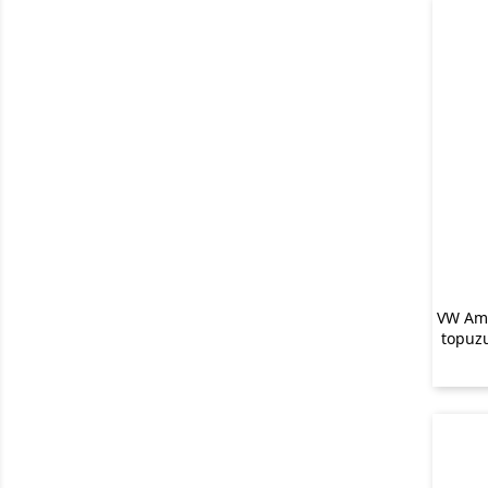
VW Ama
topuzu