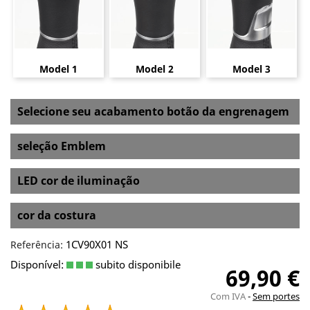
Model 1
Model 2
Model 3
Selecione seu acabamento botão da engrenagem
seleção Emblem
LED cor de iluminação
cor da costura
1CV90X01 NS
Referência:
Disponível:
subito disponibile
69,90 €
Com IVA
Sem portes