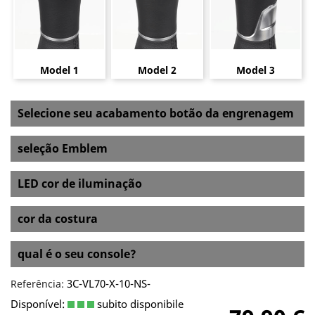
Model 1
Model 2
Model 3
Selecione seu acabamento botão da engrenagem
seleção Emblem
LED cor de iluminação
cor da costura
qual é o seu console?
3C-VL70-X-10-NS-
Referência:
Disponível:
subito disponibile