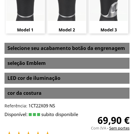
Model 1
Model 2
Model 3
Selecione seu acabamento botão da engrenagem
seleção Emblem
LED cor de iluminação
cor da costura
1CT22X09 NS
Referência:
Disponível:
subito disponibile
69,90 €
Com IVA
Sem portes