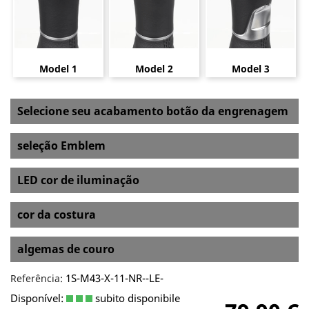
Model 1
Model 2
Model 3
Selecione seu acabamento botão da engrenagem
seleção Emblem
LED cor de iluminação
cor da costura
algemas de couro
1S-M43-X-11-NR--LE-
Referência:
Disponível:
subito disponibile