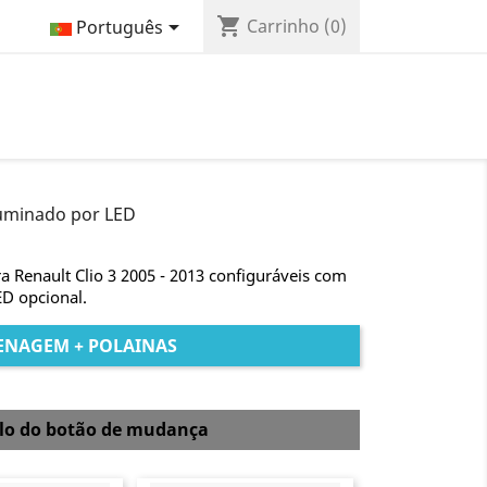
shopping_cart

Carrinho
(0)
Português
luminado por LED
 Renault Clio 3 2005 - 2013 configuráveis com
ED opcional.
ENAGEM + POLAINAS
elo do botão de mudança