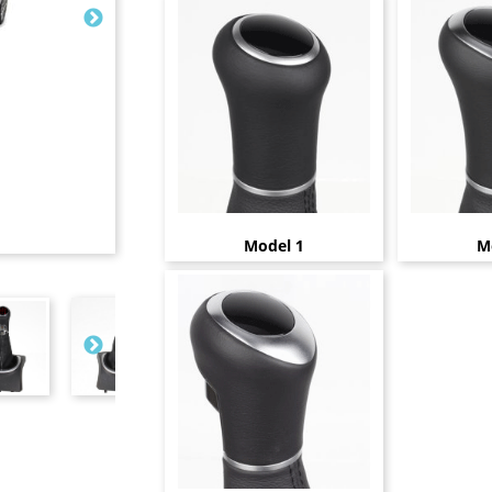
Model 1
M