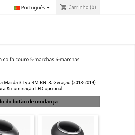
shopping_cart

Carrinho
(0)
Português
 coifa couro 5-marchas 6-marchas
ra Mazda 3 Typ BM BN 3. Geração (2013-2019)
ura & iluminação LED opcional.
elo do botão de mudança