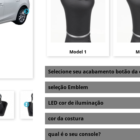
Model 1
M
Selecione seu acabamento botão d
seleção Emblem
LED cor de iluminação
cor da costura
qual é o seu console?