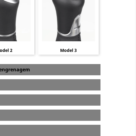
odel 2
Model 3
a engrenagem