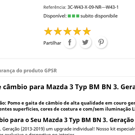
3C-W43-X-09-NR---W43-1
Referência:
Disponível:
subito disponibile
Partilhar
urança do produto GPSR
 câmbio para Mazda 3 Typ BM BN 3. Gera
ão: Pomo e gaita de câmbio de alta qualidade em couro ge
rentes superfícies, cores de costura e com/sem iluminação L
o para o Seu Mazda 3 Typ BM BN 3. Geração 
. Geração (2013-2019) um upgrade individual! Nosso kit especia
er exclusivo e desportivo no interior.