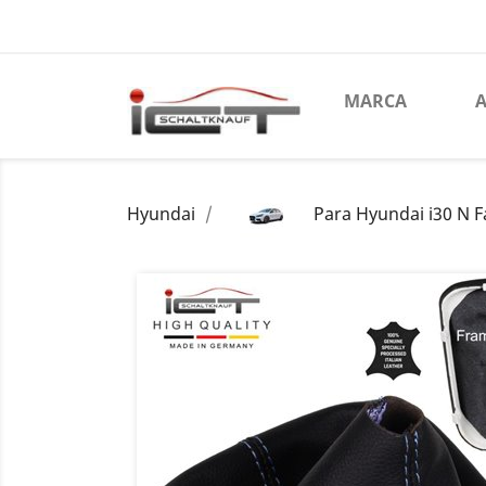
MARCA
A
Hyundai
Para Hyundai i30 N 