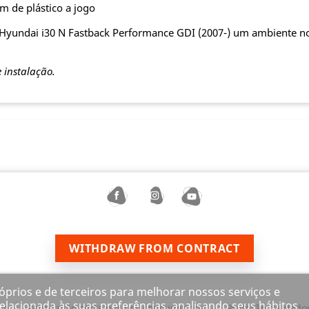
m de plástico a jogo
u Hyundai i30 N Fastback Performance GDI (2007-) um ambiente 
e instalação.
WITHDRAW FROM CONTRACT
róprios e de terceiros para melhorar nossos serviços e
elacionada às suas preferências, analisando seus hábitos
ho
Revogação certa para os consumidores
Proteção de dado