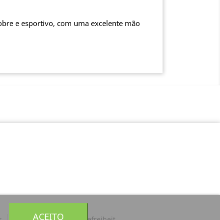
nobre e esportivo, com uma excelente mão
ACEITO
s
Aviso Legal
Barrierefreiheit