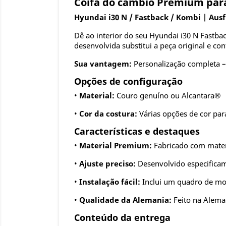
Coifa do câmbio Premium para
Hyundai i30 N / Fastback / Kombi | Aus
Dê ao interior do seu Hyundai i30 N Fastb
desenvolvida substitui a peça original e con
Sua vantagem:
Personalização completa – 
Opções de configuração
•
Material:
Couro genuíno ou Alcantara®
•
Cor da costura:
Várias opções de cor pa
Características e destaques
•
Material Premium:
Fabricado com mater
•
Ajuste preciso:
Desenvolvido especificam
•
Instalação fácil:
Inclui um quadro de mon
•
Qualidade da Alemania:
Feito na Alem
Conteúdo da entrega