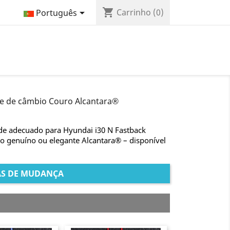
shopping_cart

Carrinho
(0)
Português
le de câmbio Couro Alcantara®
ade adecuado para Hyundai i30 N Fastback
o genuíno ou elegante Alcantara® – disponível
AS DE MUDANÇA