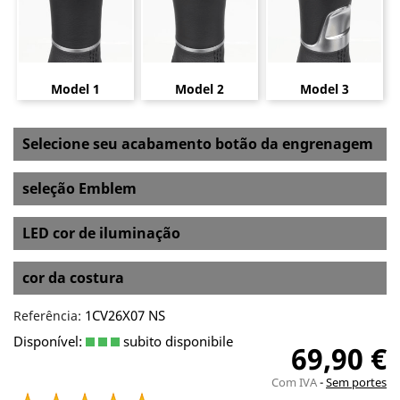
Model 1
Model 2
Model 3
Selecione seu acabamento botão da engrenagem
seleção Emblem
LED cor de iluminação
cor da costura
1CV26X07 NS
Referência:
Disponível:
subito disponibile
69,90 €
Com IVA
Sem portes