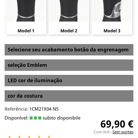
Model 1
Model 2
Model 3
Selecione seu acabamento botão da engrenagem
seleção Emblem
LED cor de iluminação
cor da costura
1CM21X04 NS
Referência:
Disponível:
subito disponibile
69,90 €
Com IVA
Sem portes