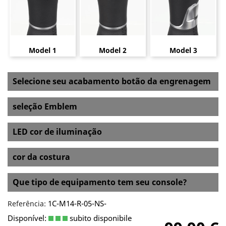
Model 1
Model 2
Model 3
Selecione seu acabamento botão da engrenagem
seleção Emblem
LED cor de iluminação
cor da costura
Que tipo de equipamento tem seu console?
1C-M14-R-05-NS-
Referência:
Disponível:
subito disponibile