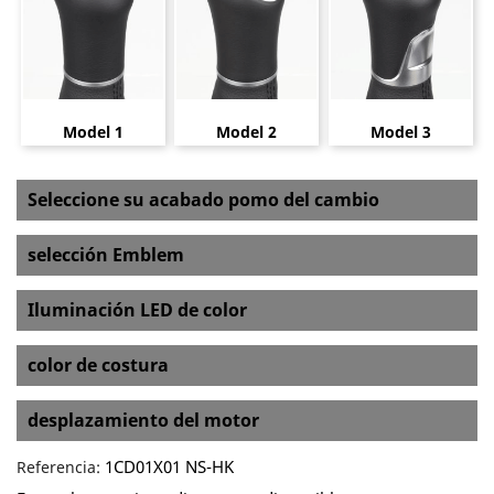
Model 1
Model 2
Model 3
Seleccione su acabado pomo del cambio
selección Emblem
Iluminación LED de color
color de costura
desplazamiento del motor
1CD01X01 NS-HK
Referencia: