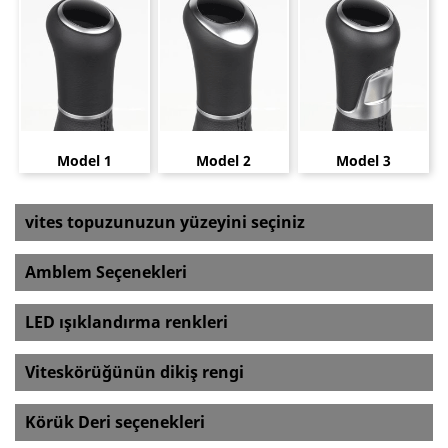
Model 1
Model 2
Model 3
vites topuzunuzun yüzeyini seçiniz
Amblem Seçenekleri
LED ışıklandırma renkleri
Viteskörüğünün dikiş rengi
Körük Deri seçenekleri