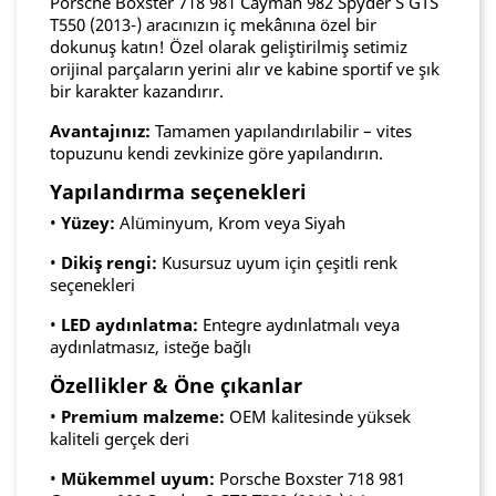
Porsche Boxster 718 981 Cayman 982 Spyder S GTS
T550 (2013-) aracınızın iç mekânına özel bir
dokunuş katın! Özel olarak geliştirilmiş setimiz
orijinal parçaların yerini alır ve kabine sportif ve şık
bir karakter kazandırır.
Avantajınız:
Tamamen yapılandırılabilir – vites
topuzunu kendi zevkinize göre yapılandırın.
Yapılandırma seçenekleri
•
Yüzey:
Alüminyum, Krom veya Siyah
•
Dikiş rengi:
Kusursuz uyum için çeşitli renk
seçenekleri
•
LED aydınlatma:
Entegre aydınlatmalı veya
aydınlatmasız, isteğe bağlı
Özellikler & Öne çıkanlar
•
Premium malzeme:
OEM kalitesinde yüksek
kaliteli gerçek deri
•
Mükemmel uyum:
Porsche Boxster 718 981