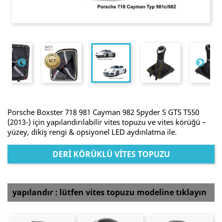
Porsche Boxster 718 981 Cayman 982 Spyder S GTS T550
(2013-) için yapılandırılabilir vites topuzu ve vites körüğü –
yüzey, dikiş rengi & opsiyonel LED aydınlatma ile.
DERI KÖRÜKLÜ VITES TOPUZU
yapılandır : lütfen vites topuzu modeline tıklayın