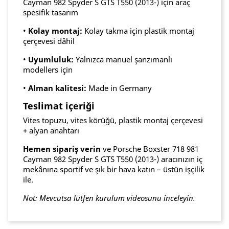
Cayman 982 Spyder S GTS T550 (2013-) için araç
spesifik tasarım
•
Kolay montaj:
Kolay takma için plastik montaj
çerçevesi dâhil
•
Uyumluluk:
Yalnızca manuel şanzımanlı
modellers için
•
Alman kalitesi:
Made in Germany
Teslimat içeriği
Vites topuzu, vites körüğü, plastik montaj çerçevesi
+ alyan anahtarı
Hemen sipariş verin
ve Porsche Boxster 718 981
Cayman 982 Spyder S GTS T550 (2013-) aracınızın iç
mekânına sportif ve şık bir hava katın – üstün işçilik
ile.
Not: Mevcutsa lütfen kurulum videosunu inceleyin.