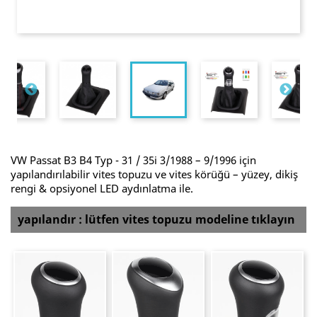
VW Passat B3 B4 Typ - 31 / 35i 3/1988 – 9/1996 için
yapılandırılabilir vites topuzu ve vites körüğü – yüzey, dikiş
rengi & opsiyonel LED aydınlatma ile.
yapılandır : lütfen vites topuzu modeline tıklayın