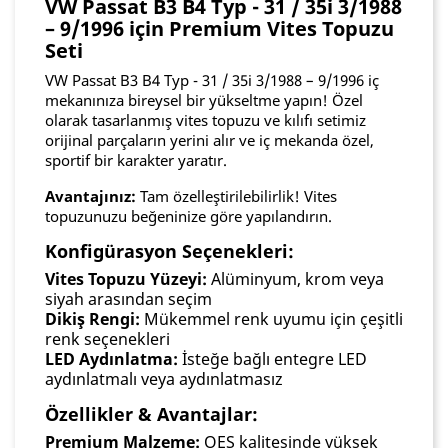
VW Passat B3 B4 Typ - 31 / 35i 3/1988
– 9/1996 için Premium Vites Topuzu
Seti
VW Passat B3 B4 Typ - 31 / 35i 3/1988 – 9/1996 iç
mekanınıza bireysel bir yükseltme yapın! Özel
olarak tasarlanmış vites topuzu ve kılıfı setimiz
orijinal parçaların yerini alır ve iç mekanda özel,
sportif bir karakter yaratır.
Avantajınız:
Tam özelleştirilebilirlik! Vites
topuzunuzu beğeninize göre yapılandırın.
Konfigürasyon Seçenekleri:
Vites Topuzu Yüzeyi:
Alüminyum, krom veya
siyah arasından seçim
Dikiş Rengi:
Mükemmel renk uyumu için çeşitli
renk seçenekleri
LED Aydınlatma:
İsteğe bağlı entegre LED
aydınlatmalı veya aydınlatmasız
Özellikler & Avantajlar:
Premium Malzeme:
OES kalitesinde yüksek