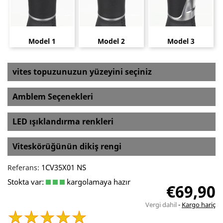
Model 1
Model 2
Model 3
vites topuzunuzun yüzeyini seçiniz
Amblem Seçenekleri
LED ışıklandırma renkleri
Viteskörüğünün dikiş rengi
1CV35X01 NS
Referans:
Stokta var:
kargolamaya hazır
€69,90
Vergi dahil
Kargo hariç