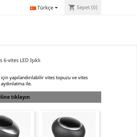
shopping_cart

Sepet
(0)
Türkçe
6-vites LED Işıklı
in yapılandırılabilir vites topuzu ve vites
 aydınlatma ile.
line tıklayın