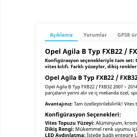
Açıklama
Yorumlar
GPSR ür
Opel Agila B Typ FXB22 / FXB
Konfigürasyon seçenekleriyle tam set: O
vites kılıfı. Farklı yüzeyler, dikiş renk
Opel Agila B Typ FXB22 / FXB32
Opel Agila B Typ FXB22 / FXB32 2007 – 2014 i
parçaların yerini alır ve iç mekanda özel, spo
Avantajınız:
Tam özelleştirilebilirlik! Vite
Konfigürasyon Seçenekleri:
Vites Topuzu Yüzeyi:
Alüminyum, krom 
Dikiş Rengi:
Mükemmel renk uyumu için 
LED Aydınlatma:
İsteğe bağlı entegre 