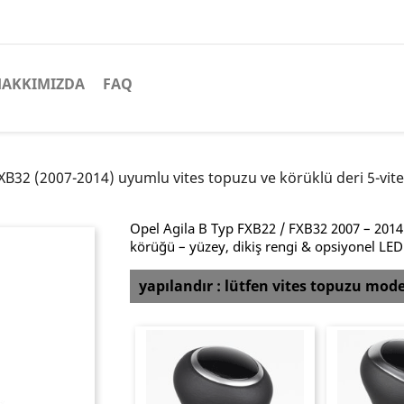
HAKKIMIZDA
FAQ
B32 (2007-2014) uyumlu vites topuzu ve körüklü deri 5-vites 
Opel Agila B Typ FXB22 / FXB32 2007 – 2014 iç
körüğü – yüzey, dikiş rengi & opsiyonel LED
yapılandır : lütfen vites topuzu mode