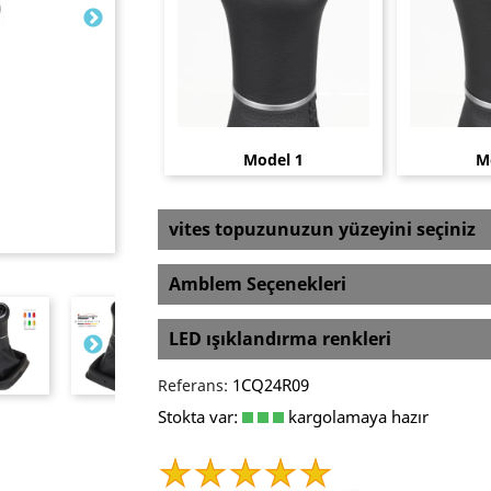
Model 1
M
vites topuzunuzun yüzeyini seçiniz
Amblem Seçenekleri
LED ışıklandırma renkleri
1CQ24R09
Referans:
Stokta var:
kargolamaya hazır