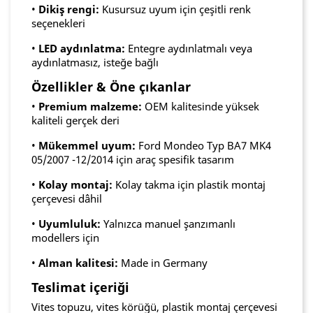
•
Dikiş rengi:
Kusursuz uyum için çeşitli renk
seçenekleri
•
LED aydınlatma:
Entegre aydınlatmalı veya
aydınlatmasız, isteğe bağlı
Özellikler & Öne çıkanlar
•
Premium malzeme:
OEM kalitesinde yüksek
kaliteli gerçek deri
•
Mükemmel uyum:
Ford Mondeo Typ BA7 MK4
05/2007 -12/2014 için araç spesifik tasarım
•
Kolay montaj:
Kolay takma için plastik montaj
çerçevesi dâhil
•
Uyumluluk:
Yalnızca manuel şanzımanlı
modellers için
•
Alman kalitesi:
Made in Germany
Teslimat içeriği
Vites topuzu, vites körüğü, plastik montaj çerçevesi