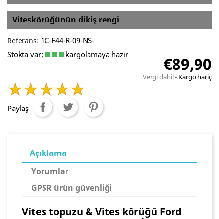
Viteskörüğünün dikiş rengi
1C-F44-R-09-NS-
Referans:
Stokta var:
kargolamaya hazır
€89,90
Vergi dahil
Kargo hariç
Paylaş
Açıklama
Yorumlar
GPSR ürün güvenliği
Vites topuzu & Vites körüğü Ford