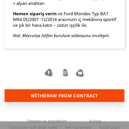
+ alyan anahtarı
Hemen sipariş verin
ve Ford Mondeo Typ BA7
MK4 05/2007 -12/2014 aracınızın iç mekânına sportif
ve şık bir hava katın – üstün işçilik ile.
Not: Mevcutsa lütfen kurulum videosunu inceleyin.
WITHDRAW FROM CONTRACT
Ödeme ve gönderim
Künye
Tüketiciler için iptal hakkı
Veri koruması
Yasal uyari