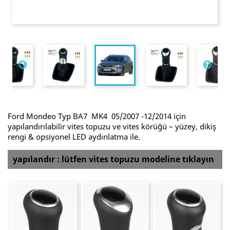
Ford Mondeo Typ BA7 MK4 05/2007 -12/2014 için
yapılandırılabilir vites topuzu ve vites körüğü – yüzey, dikiş
rengi & opsiyonel LED aydınlatma ile.
yapılandır : lütfen vites topuzu modeline tıklayın