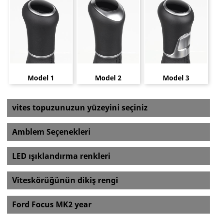
Model 1
Model 2
Model 3
vites topuzunuzun yüzeyini seçiniz
Amblem Seçenekleri
LED ışıklandırma renkleri
Viteskörüğünün dikiş rengi
Ford Focus MK2 year