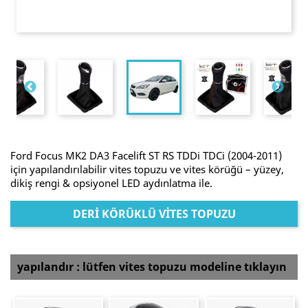
Ford Focus MK2 DA3 Facelift ST RS TDDi TDCi (2004-2011)
için yapılandırılabilir vites topuzu ve vites körüğü – yüzey,
dikiş rengi & opsiyonel LED aydınlatma ile.
DERI KÖRÜKLÜ VITES TOPUZU
yapılandır : lütfen vites topuzu modeline tıklayın