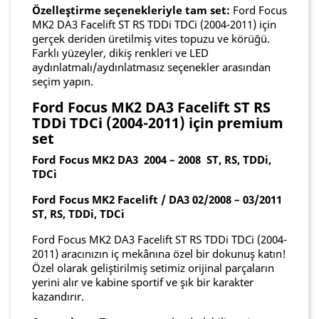
Özelleştirme seçenekleriyle tam set:
Ford Focus
MK2 DA3 Facelift ST RS TDDi TDCi (2004-2011) için
gerçek deriden üretilmiş vites topuzu ve körüğü.
Farklı yüzeyler, dikiş renkleri ve LED
aydınlatmalı/aydınlatmasız seçenekler arasından
seçim yapın.
Ford Focus MK2 DA3 Facelift ST RS
TDDi TDCi (2004-2011) için premium
set
Ford Focus MK2 DA3 2004 – 2008 ST, RS, TDDi,
TDCi
Ford Focus MK2 Facelift / DA3 02/2008 – 03/2011
ST, RS, TDDi, TDCi
Ford Focus MK2 DA3 Facelift ST RS TDDi TDCi (2004-
2011) aracınızın iç mekânına özel bir dokunuş katın!
Özel olarak geliştirilmiş setimiz orijinal parçaların
yerini alır ve kabine sportif ve şık bir karakter
kazandırır.