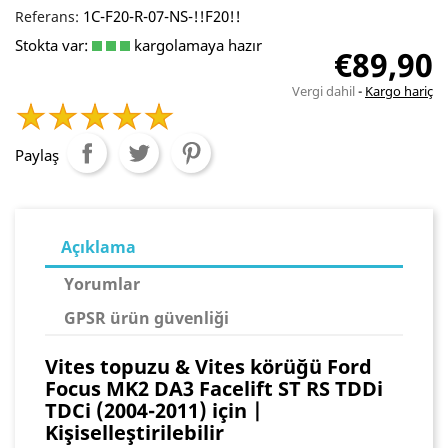
1C-F20-R-07-NS-!!F20!!
Referans:
Stokta var:
kargolamaya hazır
€89,90
Vergi dahil
Kargo hariç
Paylaş
Açıklama
Yorumlar
GPSR ürün güvenliği
Vites topuzu & Vites körüğü Ford
Focus MK2 DA3 Facelift ST RS TDDi
TDCi (2004-2011) için |
Kişiselleştirilebilir