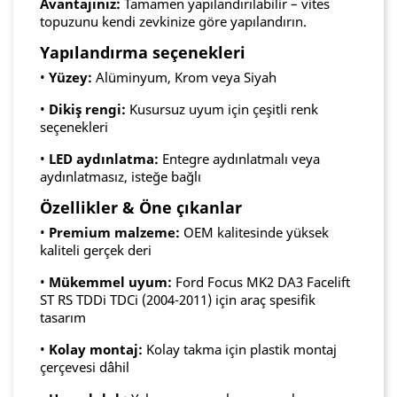
Avantajınız:
Tamamen yapılandırılabilir – vites
topuzunu kendi zevkinize göre yapılandırın.
Yapılandırma seçenekleri
•
Yüzey:
Alüminyum, Krom veya Siyah
•
Dikiş rengi:
Kusursuz uyum için çeşitli renk
seçenekleri
•
LED aydınlatma:
Entegre aydınlatmalı veya
aydınlatmasız, isteğe bağlı
Özellikler & Öne çıkanlar
•
Premium malzeme:
OEM kalitesinde yüksek
kaliteli gerçek deri
•
Mükemmel uyum:
Ford Focus MK2 DA3 Facelift
ST RS TDDi TDCi (2004-2011) için araç spesifik
tasarım
•
Kolay montaj:
Kolay takma için plastik montaj
çerçevesi dâhil