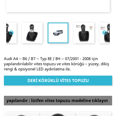
Audi A4 -- B6 / B7 -- Typ 8E / 8H -- 07/2001 - 2008 için
yapılandırılabilir vites topuzu ve vites körüğü – yüzey, dikiş
rengi & opsiyonel LED aydınlatma ile.
DERI KÖRÜKLÜ VITES TOPUZU
yapılandır : lütfen vites topuzu modeline tıklayın