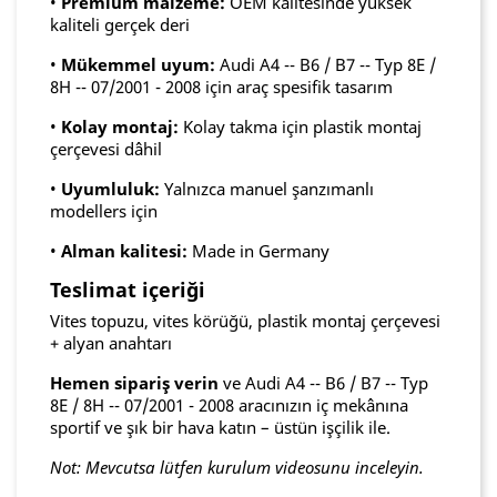
•
Premium malzeme:
OEM kalitesinde yüksek
kaliteli gerçek deri
•
Mükemmel uyum:
Audi A4 -- B6 / B7 -- Typ 8E /
8H -- 07/2001 - 2008 için araç spesifik tasarım
•
Kolay montaj:
Kolay takma için plastik montaj
çerçevesi dâhil
•
Uyumluluk:
Yalnızca manuel şanzımanlı
modellers için
•
Alman kalitesi:
Made in Germany
Teslimat içeriği
Vites topuzu, vites körüğü, plastik montaj çerçevesi
+ alyan anahtarı
Hemen sipariş verin
ve Audi A4 -- B6 / B7 -- Typ
8E / 8H -- 07/2001 - 2008 aracınızın iç mekânına
sportif ve şık bir hava katın – üstün işçilik ile.
Not: Mevcutsa lütfen kurulum videosunu inceleyin.