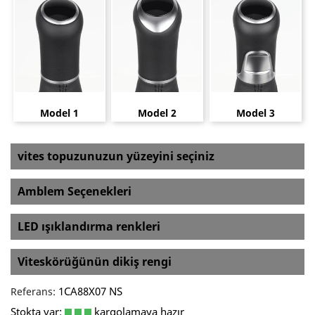
Model 1
Model 2
Model 3
vites topuzunuzun yüzeyini seçiniz
Amblem Seçenekleri
LED ışıklandırma renkleri
Viteskörüğünün dikiş rengi
1CA88X07 NS
Referans:
Stokta var:
kargolamaya hazır