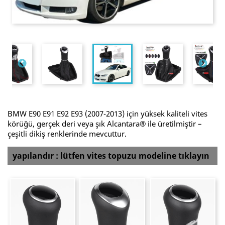
BMW E90 E91 E92 E93 (2007-2013) için yüksek kaliteli vites
körüğü, gerçek deri veya şık Alcantara® ile üretilmiştir –
çeşitli dikiş renklerinde mevcuttur.
yapılandır : lütfen vites topuzu modeline tıklayın