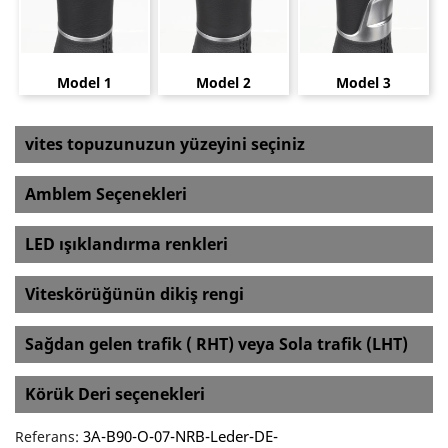
Model 1
Model 2
Model 3
vites topuzunuzun yüzeyini seçiniz
Amblem Seçenekleri
LED ışıklandırma renkleri
Viteskörüğünün dikiş rengi
Sağdan gelen trafik ( RHT) veya Sola trafik (LHT)
Körük Deri seçenekleri
3A-B90-O-07-NRB-Leder-DE-
Referans: