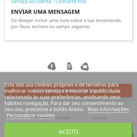
Serviço ao cliente - Contacte-nos
ENVIAR UMA MENSAGEM
De desejar incluir uma nota sobre a sua encomenda,
por favor escreva no campo seguinte.
Este site usa cookies próprios e de terceiros para
melhorar nossos serviços e mostrar a publicidade
WITHDRAW FROM CONTRACT
relacionada às suas preferências, analisando seus
hábitos navegação. Para dar seu consentimento ao
seu uso, pressione o botão Aceito.
Mais informações
Personalizar cookies
Pagamento e envio
cunho
Revogação certa para os consumidores
Proteção de dados
ACEITO
Aviso Legal
Barrierefreiheit