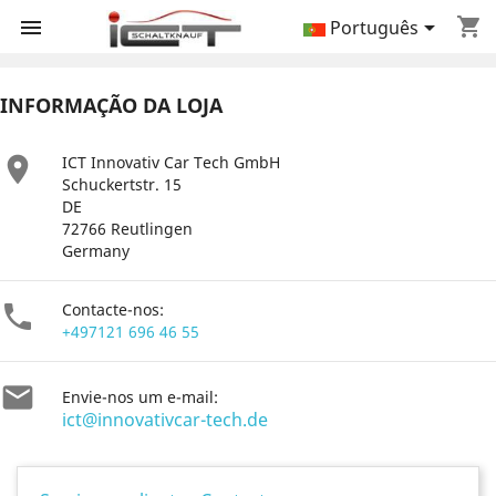
shopping_cart


Português
INFORMAÇÃO DA LOJA

ICT Innovativ Car Tech GmbH
Schuckertstr. 15
DE
72766 Reutlingen
Germany

Contacte-nos:
+497121 696 46 55

Envie-nos um e-mail:
ict@innovativcar-tech.de