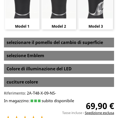
Model 1
Model 2
Model 3
selezionare il pomello del cambio di superficie
selezione Emblem
Colore di illuminazione del LED
cuciture colore
2A-T48-X-09-NS-
Riferimento:
In magazzino:
subito disponibile
69,90 €
Tasse incluse
Spedizione esclusa