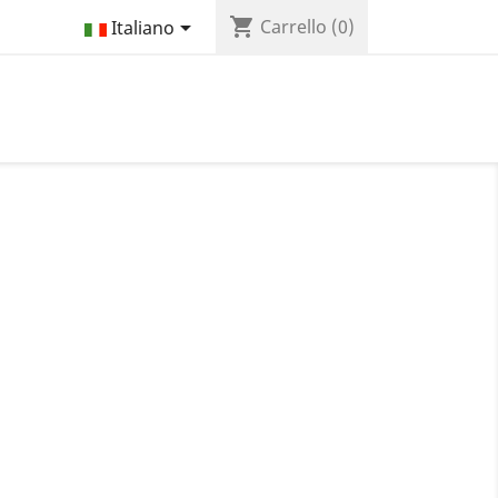
shopping_cart

Carrello
(0)
Italiano