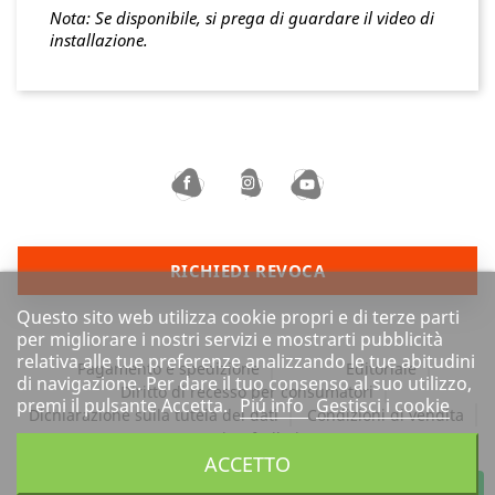
Nota: Se disponibile, si prega di guardare il video di
installazione.
RICHIEDI REVOCA
Questo sito web utilizza cookie propri e di terze parti
per migliorare i nostri servizi e mostrarti pubblicità
relativa alle tue preferenze analizzando le tue abitudini
Pagamento e spedizione
Editoriale
di navigazione. Per dare il tuo consenso al suo utilizzo,
Diritto di recesso per consumatori
premi il pulsante Accetta.
Piú info
Gestisci i cookie
Dichiarazione sulla tutela dei dati
Condizioni di vendita
Barrierefreiheit
ACCETTO
Tutti i prezzi sono comprensivi di IVA e
più spese di
WhatsApp