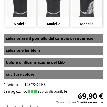
Model 1
Model 2
Model 3
selezionare il pomello del cambio di superficie
selezione Emblem
Colore di illuminazione del LED
cuciture colore
1CS47X01 NS
Riferimento:
In magazzino:
subito disponibile
69,90 €
Tasse incluse
Spedizione esclusa