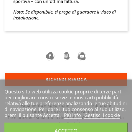
sportiva – con un'ottima fattura.
Nota: Se disponibile, si prega di guardare il video di
installazione.
RICHIEDI REVOCA
Questo sito web utilizza cookie propri e di terze parti
per migliorare i nostri servizi e mostrarti pubblicità
relativa alle tue preferenze analizzando le tue abitudini
Pagamento e spedizione
Editoriale
di navigazione. Per dare il tuo consenso al suo utilizzo,
Diritto di recesso per consumatori
premi il pulsante Accetta.
Piú info
Gestisci i cookie
Dichiarazione sulla tutela dei dati
Condizioni di vendita
Barrierefreiheit
ACCETTO