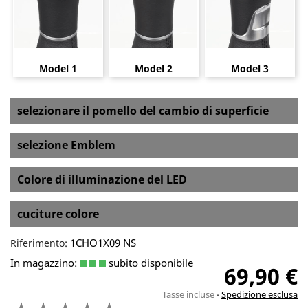
Model 1
Model 2
Model 3
selezionare il pomello del cambio di superficie
selezione Emblem
Colore di illuminazione del LED
cuciture colore
1CHO1X09 NS
Riferimento:
In magazzino:
subito disponibile
69,90 €
Tasse incluse
Spedizione esclusa