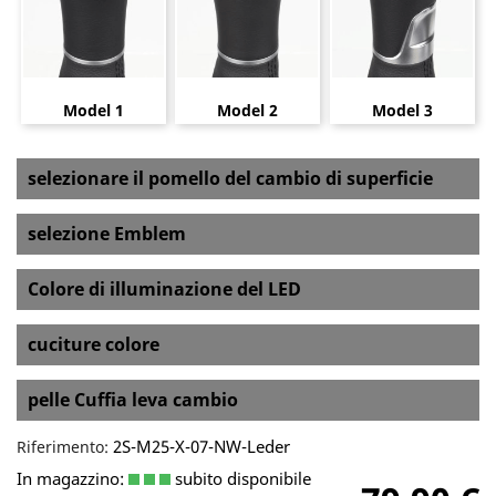
Model 1
Model 2
Model 3
selezionare il pomello del cambio di superficie
selezione Emblem
Colore di illuminazione del LED
cuciture colore
pelle Cuffia leva cambio
2S-M25-X-07-NW-Leder
Riferimento:
In magazzino:
subito disponibile