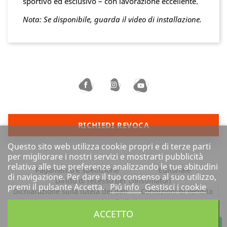
sportivo ed esclusivo – con lavorazione eccellente.
Nota: Se disponibile, guarda il video di installazione.
RICHIEDI REVOCA
Questo sito web utilizza cookie propri e di terze parti
per migliorare i nostri servizi e mostrarti pubblicità
relativa alle tue preferenze analizzando le tue abitudini
Pagamento e spedizione
Editoriale
di navigazione. Per dare il tuo consenso al suo utilizzo,
Diritto di recesso per consumatori
premi il pulsante Accetta.
Piú info
Gestisci i cookie
Dichiarazione sulla tutela dei dati
Condizioni di vendita
Barrierefreiheit
ACCETTO
Tutti i prezzi sono comprensivi di IVA e
più spese di
WhatsApp