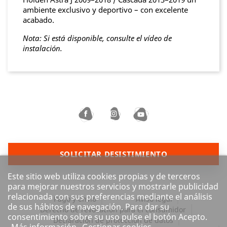
ambiente exclusivo y deportivo – con excelente
acabado.
Nota: Si está disponible, consulte el vídeo de
instalación.
SOLICITAR DESISTIMIENTO
Este sitio web utiliza cookies propias y de terceros
para mejorar nuestros servicios y mostrarle publicidad
relacionada con sus preferencias mediante el análisis
Pago y envío
Aviso legal
de sus hábitos de navegación. Para dar su
Derecho de revocación para el consumidor
consentimiento sobre su uso pulse el botón Acepto.
Declaración de protección de datos