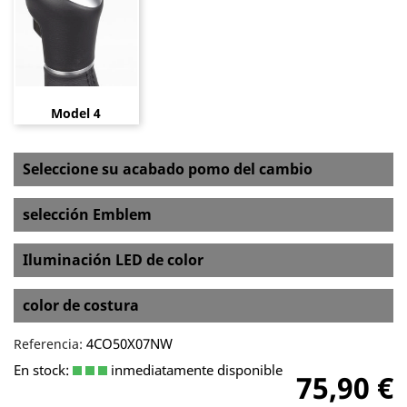
Model 4
Seleccione su acabado pomo del cambio
selección Emblem
Iluminación LED de color
color de costura
4CO50X07NW
Referencia:
En stock:
inmediatamente disponible
75,90 €