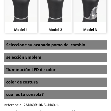
Model 1
Model 2
Model 3
Seleccione su acabado pomo del cambio
selección Emblem
Iluminación LED de color
color de costura
cual es tu consola?
2AN40R10NS--N40-1-
Referencia: