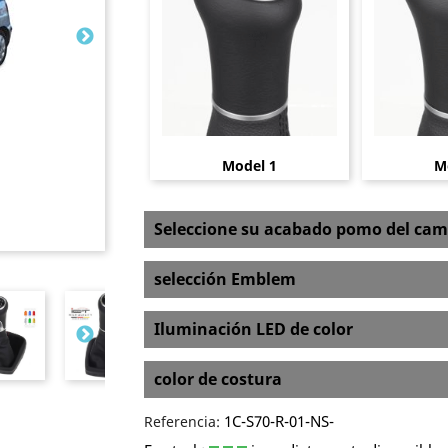
Model 1
M
Seleccione su acabado pomo del cam
selección Emblem
Iluminación LED de color
color de costura
1C-S70-R-01-NS-
Referencia: