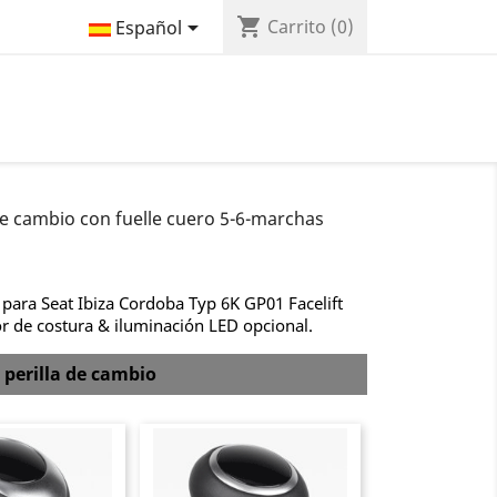
shopping_cart

Carrito
(0)
Español
de cambio con fuelle cuero 5-6-marchas
para Seat Ibiza Cordoba Typ 6K GP01 Facelift
r de costura & iluminación LED opcional.
 perilla de cambio